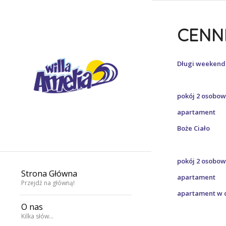
CENN
Długi weekend 
pob
pokój 
apart
Boże Ciało 0
pobyt 
pokój 2 
Strona Główna
apartam
Przejdź na główną!
apartamen
O nas
Kilka słów…