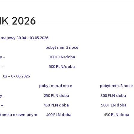
IK 2026
majowy 30.04 – 03.05.2026
yt min. 2 noce
2 osobowy – 300 PLN/doba
ament – 500 PLN/doba
3 – 07.06.2026
min. 4 noce pobyt min. 3 noce
osobowy – 250 PLN doba 300 PLN doba
ent – 450 PLN doba 500 PLN doba
t w domku drewnianym 400 PLN doba
45
0 PLN doba