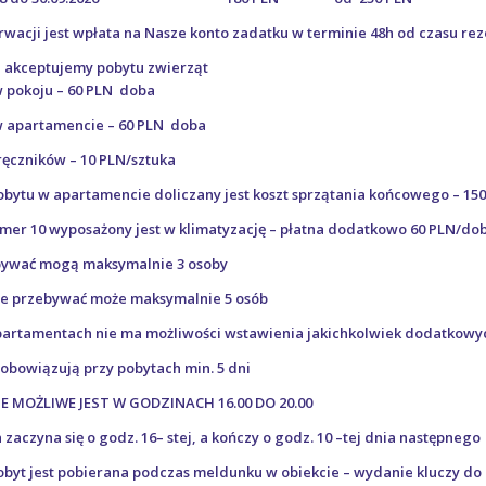
wacji jest wpłata na Nasze konto zadatku w terminie 48h od czasu re
e akceptujemy pobytu zwierząt
w pokoju – 60 PLN doba
w apartamencie – 60 PLN doba
ęczników – 10 PLN/sztuka
bytu w apartamencie doliczany jest koszt sprzątania końcowego – 15
er 10 wyposażony jest w klimatyzację – płatna dodatkowo 60 PLN/dob
bywać mogą maksymalnie 3 osoby
e przebywać może maksymalnie 5 osób
partamentach nie ma możliwości wstawienia jakichkolwiek dodatkowy
obowiązują przy pobytach min. 5 dni
MOŻLIWE JEST W GODZINACH 16.00 DO 20.00
aczyna się o godz. 16– stej, a kończy o godz. 10 –tej dnia następnego
obyt jest pobierana podczas meldunku w obiekcie – wydanie kluczy do